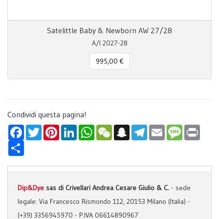
Satelittle Baby & Newborn AW 27/28
A/I 2027-28
995,00 €
Condividi questa pagina!
Facebook
Twitter
Pinterest
LinkedIn
WhatsApp
WeChat
Snapchat
Telegram
Email
Message
Print
Condividi
Dip&Dye
sas di Crivellari Andrea Cesare Giulio & C.
- sede
legale:
Via Francesco Rismondo 112, 20153 Milano (Italia)
-
(+39) 3356945970
- P.IVA 06614890967