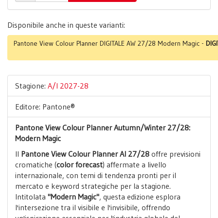
Disponibile anche in queste varianti:
Pantone View Colour Planner DIGITALE AW 27/28 Modern Magic -
DIG
Stagione:
A/I 2027-28
Editore: Pantone®
Pantone View Colour Planner Autumn/Winter 27/28:
Modern Magic
Il
Pantone View Colour Planner AI 27/28
offre previsioni
cromatiche (
color forecast
) affermate a livello
internazionale, con temi di tendenza pronti per il
mercato e keyword strategiche per la stagione.
Intitolata
"Modern Magic"
, questa edizione esplora
l'intersezione tra il visibile e l'invisibile, offrendo
un'ispirazione essenziale per l'industria globale del