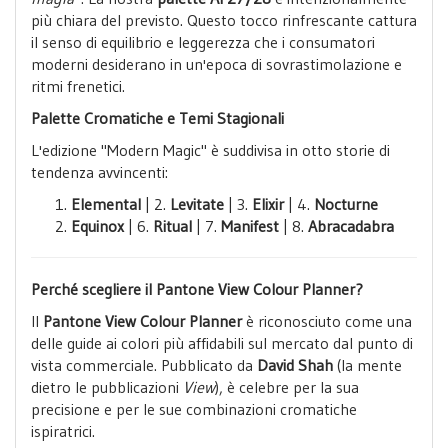
più chiara del previsto. Questo tocco rinfrescante cattura
il senso di equilibrio e leggerezza che i consumatori
moderni desiderano in un'epoca di sovrastimolazione e
ritmi frenetici.
Palette Cromatiche e Temi Stagionali
L'edizione "Modern Magic" è suddivisa in otto storie di
tendenza avvincenti:
Elemental
| 2.
Levitate
| 3.
Elixir
| 4.
Nocturne
Equinox
| 6.
Ritual
| 7.
Manifest
| 8.
Abracadabra
Perché scegliere il Pantone View Colour Planner?
Il
Pantone View Colour Planner
è riconosciuto come una
delle guide ai colori più affidabili sul mercato dal punto di
vista commerciale. Pubblicato da
David Shah
(la mente
dietro le pubblicazioni
View
), è celebre per la sua
precisione e per le sue combinazioni cromatiche
ispiratrici.