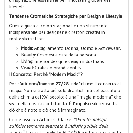
lifestyle.
Tendenze Cromatiche Strategiche per Design e Lifestyle
Questa guida ai colori stagionali è uno strumento
indispensabile per designer e direttori creativi in
molteplici settori:
Moda:
Abbigliamento Donna, Uomo e Activewear.
Beauty:
Cosmesi e cura della persona.
Living:
Interior design e design industriale.
Visual:
Grafica e brand identity.
Il Concetto: Perché "Modern Magic"?
Per l'
Autunno/Inverno 27/28
, ridefiniamo il concetto di
magia. Non si tratta più solo di antichi riti del passato o
dell'alchimia del XVI secolo; è una "magia moderna" che
vive nella nostra quotidianità. È l'impulso silenzioso tra
ciò che è noto e ciò che è immaginato.
Come osservò Arthur C. Clarke:
“Ogni tecnologia
sufficientemente avanzata è indistinguibile dalla
magia”
. La nostra
palette AI 27/28
è intenzionalmente