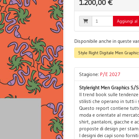
1.200,00 €
Aggiungi al 
Disponibile anche in queste var
Style Right Digitale Men Graphi
Stagione:
P/E 2027
Styleright Men Graphics S/
Il trend book sulle tendenze
stilisti che operano in tutti 
Questo report contiene tutto 
moda e orientate al mercato: c
shirt, pantaloni, giacche e 
proposte di design per stamp
I designi dei capi sono fornit