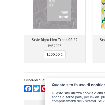
Style Right Men Trend SS 27
Sty
P/E 2027
1.200,00 €
Condividi questa pagina!
Questo sito fa uso di cookie
Facebook
Twitter
Pinterest
LinkedIn
WhatsApp
WeChat
Snapchat
Telegra
Ema
Questo sito utilizza cookie o altri
anche di terze parti, per inviarti p
comportamenti dei visitatori. Se v