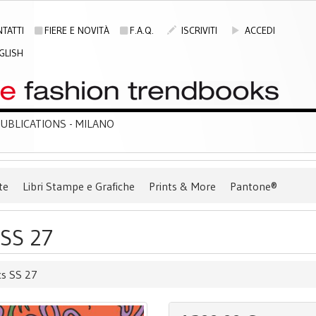
TATTI
FIERE E NOVITÀ
F.A.Q.
ISCRIVITI
ACCEDI
GLISH
BLICATIONS - MILANO
te
Libri Stampe e Grafiche
Prints & More
Pantone®
 SS 27
cs SS 27