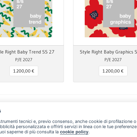
le Right Baby Trend SS 27
Style Right Baby Graphics 
P/E 2027
P/E 2027
1.200,00 €
1.200,00 €
s
m
il
Message
Print
Condividi
 strumenti tecnici e, previo consenso, anche cookie di profilazione o 
ubblicità personalizzata e offrirti servizi in linea con le tue preferen
uoi saperne di più consulta la
cookie policy
.