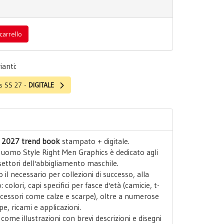
carrello
ianti:
cs SS 27 -
DIGITALE
S 2027 trend book
stampato + digitale.
 uomo Style Right Men Graphics è dedicato agli
i settori dell'abbigliamento maschile.
il necessario per collezioni di successo, alla
olori, capi specifici per fasce d'età (camicie, t-
accessori come calze e scarpe), oltre a numerose
e, ricami e applicazioni.
i come illustrazioni con brevi descrizioni e disegni