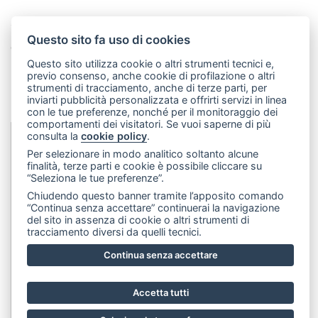
Questo sito fa uso di cookies
Condividi questa pagina!
Questo sito utilizza cookie o altri strumenti tecnici e,
Facebook
Twitter
Pinterest
LinkedIn
WhatsApp
WeChat
Snapchat
Telegram
Email
Message
Print
previo consenso, anche cookie di profilazione o altri
strumenti di tracciamento, anche di terze parti, per
Condividi
inviarti pubblicità personalizzata e offrirti servizi in linea
con le tue preferenze, nonché per il monitoraggio dei
comportamenti dei visitatori. Se vuoi saperne di più
consulta la
cookie policy
.
Dip&Dye
sas di Crivellari Andrea Cesare Giulio & C.
- sede
Per selezionare in modo analitico soltanto alcune
finalità, terze parti e cookie è possibile cliccare su
legale:
Via Francesco Rismondo 112, 20153 Milano (Italia)
-
“Seleziona le tue preferenze”.
(+39) 3356945970
- P.IVA 06614890967
Chiudendo questo banner tramite l’apposito comando
“Continua senza accettare” continuerai la navigazione
del sito in assenza di cookie o altri strumenti di
tracciamento diversi da quelli tecnici.
Continua senza accettare
Accetta tutti