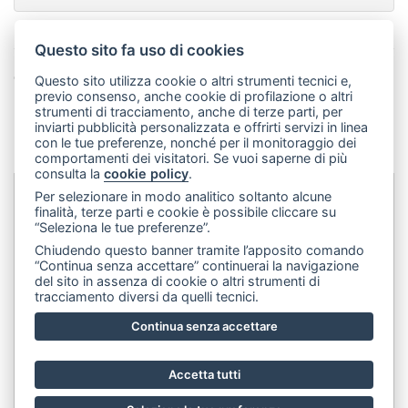
Questo sito fa uso di cookies
Condividi questa pagina!
Questo sito utilizza cookie o altri strumenti tecnici e,
previo consenso, anche cookie di profilazione o altri
Facebook
Twitter
Pinterest
LinkedIn
WhatsApp
WeChat
Snapchat
Telegram
Email
Message
Print
strumenti di tracciamento, anche di terze parti, per
inviarti pubblicità personalizzata e offrirti servizi in linea
Condividi
con le tue preferenze, nonché per il monitoraggio dei
comportamenti dei visitatori. Se vuoi saperne di più
consulta la
cookie policy
.
Per selezionare in modo analitico soltanto alcune
finalità, terze parti e cookie è possibile cliccare su
Dip&Dye
sas di Crivellari Andrea Cesare Giulio & C.
- sede
“Seleziona le tue preferenze”.
legale:
Via Francesco Rismondo 112, 20153 Milano (Italia)
-
Chiudendo questo banner tramite l’apposito comando
(+39) 3356945970
- P.IVA 06614890967
“Continua senza accettare” continuerai la navigazione
del sito in assenza di cookie o altri strumenti di
tracciamento diversi da quelli tecnici.
Continua senza accettare
Accetta tutti