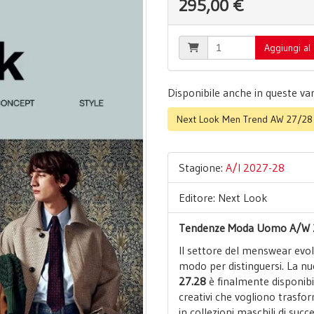
295,00 €
Aggiungi al 
Disponibile anche in queste var
Next Look Men Trend AW 27/28 |
Stagione:
A/I 2027-28
Editore: Next Look
Tendenze Moda Uomo A/W 27
Il settore del menswear evol
modo per distinguersi. La nu
27.28
è finalmente disponibil
creativi che vogliono trasfor
in collezioni maschili di suc