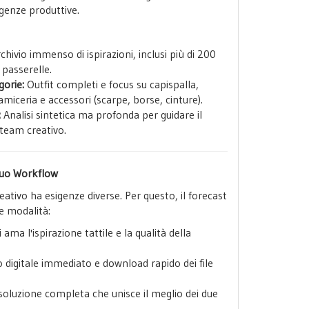
igenze produttive.
hivio immenso di ispirazioni, inclusi più di 200
e passerelle.
gorie:
Outfit completi e focus su capispalla,
amiceria e accessori (scarpe, borse, cinture).
:
Analisi sintetica ma profonda per guidare il
team creativo.
 tuo Workflow
ativo ha esigenze diverse. Per questo, il forecast
e modalità:
 ama l'ispirazione tattile e la qualità della
 digitale immediato e download rapido dei file
soluzione completa che unisce il meglio dei due