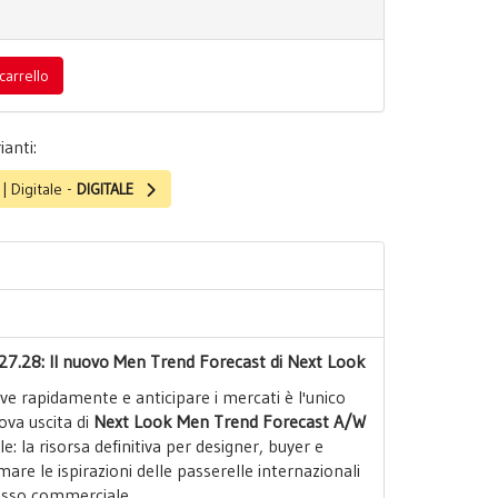
carrello
ianti:
 Digitale -
DIGITALE
.28: Il nuovo Men Trend Forecast di Next Look
ve rapidamente e anticipare i mercati è l'unico
ova uscita di
Next Look Men Trend Forecast A/W
e: la risorsa definitiva per designer, buyer e
mare le ispirazioni delle passerelle internazionali
cesso commerciale.