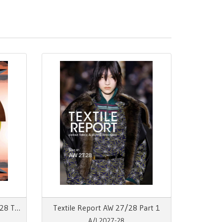
View 155 Autumn Winter 27/28 The Mainseason Issue
Textile Report AW 27/28 Part 1
A/I 2027-28