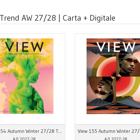
 Trend AW 27/28 | Carta + Digitale
View 154 Autumn Winter 27/28 The Forecast Issue
A/I 2027-28
A/I 2027-28