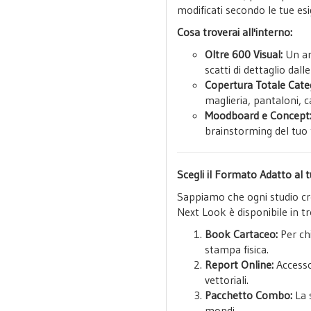
modificati secondo le tue es
Cosa troverai all'interno:
Oltre 600 Visual:
Un arc
scatti di dettaglio dall
Copertura Totale Cate
maglieria, pantaloni, c
Moodboard e Concept
brainstorming del tuo 
Scegli il Formato Adatto al
Sappiamo che ogni studio cre
Next Look è disponibile in tr
Book Cartaceo:
Per chi
stampa fisica.
Report Online:
Accesso
vettoriali.
Pacchetto Combo:
La 
mondi.