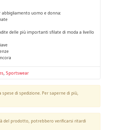
per abbigliamento uomo e donna:
nate
dite delle più importanti sfilate di moda a livello
hiave
denze
 ancora
es
,
Sportswear
spese di spedizione. Per saperne di più,
tà del prodotto, potrebbero verificarsi ritardi