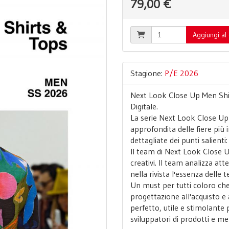
79,00 €
Aggiungi al 
Stagione:
P/E 2026
Next Look Close Up Men Sh
Digitale.
La serie Next Look Close Up c
approfondita delle fiere più
dettagliate dei punti salienti
Il team di Next Look Close U
creativi. Il team analizza a
nella rivista l'essenza delle 
Un must per tutti coloro che
progettazione all'acquisto e 
perfetto, utile e stimolante p
sviluppatori di prodotti e me