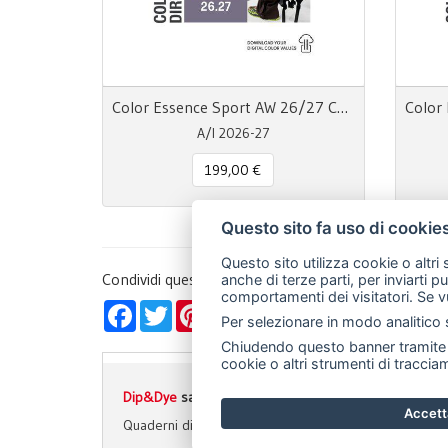
Color Essence Sport AW 26/27 Color Directions
A/I 2026-27
199,00 €
Questo sito fa uso di cookie
Questo sito utilizza cookie o altri
Condividi questa pagina!
anche di terze parti, per inviarti p
comportamenti dei visitatori. Se v
Facebook
Twitter
Pinterest
LinkedIn
WhatsApp
WeChat
Snapchat
Telegra
Ema
Per selezionare in modo analitico s
Chiudendo questo banner tramite l
cookie o altri strumenti di tracciam
Dip&Dye
sas di Crivellari Andrea Cesare Giulio & C.
- 
Accetta
Quaderni di Tendenza
Riviste e Sfilate
Libri Stampe