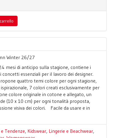
carrello
mn Winter 26/27
 mesi di anticipo sulla stagione, contiene i
i concetti essenziali per il lavoro dei designer.
propone quattro temi colore per ogni stagione,
pirazionale, 7 colori creati esclusivamente per
ne colore originale in cotone e allegato, un
de (10 x 10 cm) per ogni tonalità proposta,
ione visiva dei colori. Facile da usare e in
li e Tendenze
,
Kidswear
,
Lingerie e Beachwear
,
ar
,
Womenswear