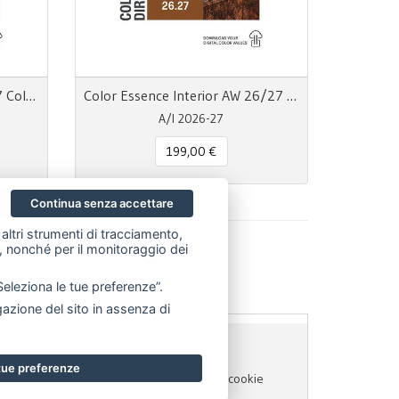
Color Essence Men AW 26/27 Color Directions
Color Essence Interior AW 26/27 Color Directions
A/I 2026-27
199,00 €
Continua senza accettare
altri strumenti di tracciamento,
ze, nonché per il monitoraggio dei
Seleziona le tue preferenze”.
zione del sito in assenza di
56945970
- P.IVA 06614890967
 tue preferenze
Privacy policy
Cookie Policy
Preferenze cookie