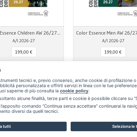
Color Essence Children AW 26/27 Color Directions
A/I 2026-27
A/I 2026-27
199,00 €
199,00 €
s
 strumenti tecnici e, previo consenso, anche cookie di profilazione o 
ubblicità personalizzata e offrirti servizi in linea con le tue preferen
uoi saperne di più consulta la
cookie policy
.
m
il
Message
Print
Condividi
oltanto alcune finalità, terze parti e cookie è possibile cliccare su “
’apposito comando “Continua senza accettare” continuerai la naviga
ento diversi da quelli tecnici.
sede legale:
Via Francesco Rismondo 112, 20153 Milano (Italia)
-
(+39) 33
 tutti
Seleziona le
 e Grafiche
Prints & More
Pantone®
Contatti
Fiere e novità
F.A.Q.