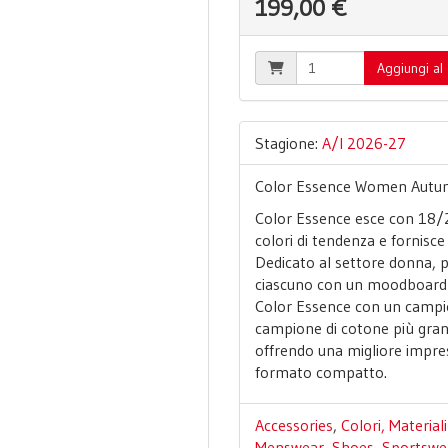
199,00 €
Aggiungi al 
Stagione:
A/I 2026-27
Color Essence Women Autu
Color Essence esce con 18/24
colori di tendenza e fornisce 
Dedicato al settore donna, 
ciascuno con un moodboard is
Color Essence con un campio
campione di cotone più gran
offrendo una migliore impress
formato compatto.
Accessories
,
Colori, Materia
Menswear
,
Shoes
,
Sportswe