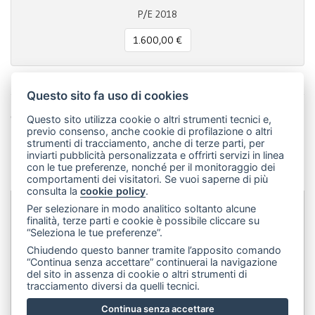
P/E 2018
1.600,00 €
Questo sito fa uso di cookies
Condividi questa pagina!
Questo sito utilizza cookie o altri strumenti tecnici e,
previo consenso, anche cookie di profilazione o altri
Facebook
Twitter
Pinterest
LinkedIn
WhatsApp
WeChat
Snapchat
Telegram
Email
Message
Print
strumenti di tracciamento, anche di terze parti, per
inviarti pubblicità personalizzata e offrirti servizi in linea
Condividi
con le tue preferenze, nonché per il monitoraggio dei
comportamenti dei visitatori. Se vuoi saperne di più
consulta la
cookie policy
.
Per selezionare in modo analitico soltanto alcune
finalità, terze parti e cookie è possibile cliccare su
Dip&Dye
sas di Crivellari Andrea Cesare Giulio & C.
- sede
“Seleziona le tue preferenze”.
legale:
Via Francesco Rismondo 112, 20153 Milano (Italia)
-
Chiudendo questo banner tramite l’apposito comando
(+39) 3356945970
- P.IVA 06614890967
“Continua senza accettare” continuerai la navigazione
del sito in assenza di cookie o altri strumenti di
tracciamento diversi da quelli tecnici.
Continua senza accettare