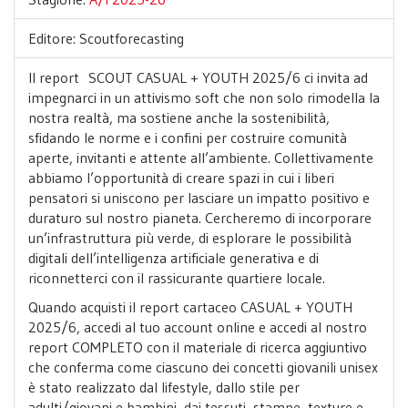
Editore: Scoutforecasting
Il report SCOUT CASUAL + YOUTH 2025/6 ci invita ad
impegnarci in un attivismo soft che non solo rimodella la
nostra realtà, ma sostiene anche la sostenibilità,
sfidando le norme e i confini per costruire comunità
aperte, invitanti e attente all’ambiente. Collettivamente
abbiamo l’opportunità di creare spazi in cui i liberi
pensatori si uniscono per lasciare un impatto positivo e
duraturo sul nostro pianeta. Cercheremo di incorporare
un’infrastruttura più verde, di esplorare le possibilità
digitali dell’intelligenza artificiale generativa e di
riconnetterci con il rassicurante quartiere locale.
Quando acquisti il report cartaceo CASUAL + YOUTH
2025/6, accedi al tuo account online e accedi al nostro
report COMPLETO con il materiale di ricerca aggiuntivo
che conferma come ciascuno dei concetti giovanili unisex
è stato realizzato dal lifestyle, dallo stile per
adulti/giovani e bambini, dai tessuti, stampe, texture e