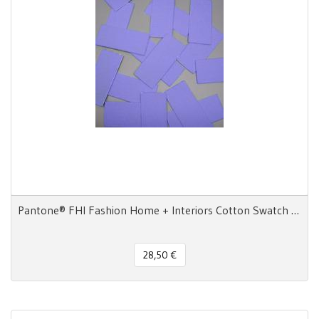
Pantone® FHI Fashion Home + Interiors Cotton Swatch Card TCX 24 Chips adesivi
28,50 €