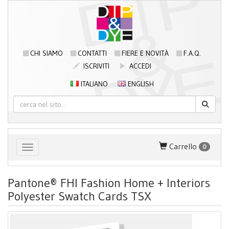
CHI SIAMO
CONTATTI
FIERE E NOVITÀ
F.A.Q.
ISCRIVITI
ACCEDI
ITALIANO
ENGLISH
Carrello
0
Toggle navigation
Pantone® FHI Fashion Home + Interiors
Polyester Swatch Cards TSX