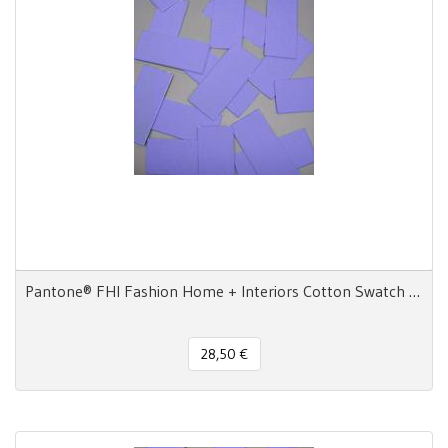
Pantone® FHI Fashion Home + Interiors Cotton Swatch Card TCX 16 Chips adesivi
28,50 €