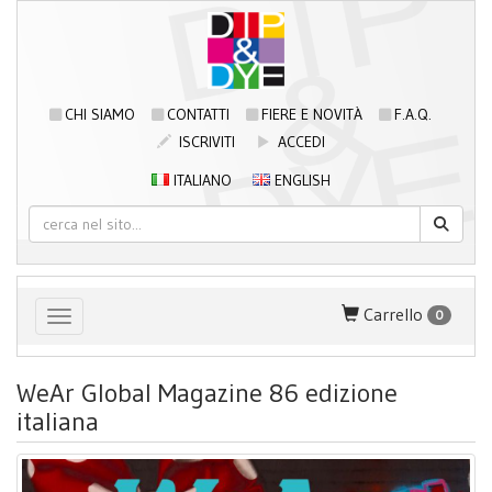
CHI SIAMO
CONTATTI
FIERE E NOVITÀ
F.A.Q.
ISCRIVITI
ACCEDI
ITALIANO
ENGLISH
Carrello
0
Toggle navigation
WeAr Global Magazine 86 edizione
italiana