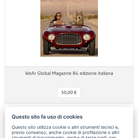
WeAr Global Magazine 84 edizione italiana
50,00 €
Questo sito fa uso di cookies
Condividi questa pagina!
Questo sito utilizza cookie o altri strumenti tecnici e,
previo consenso, anche cookie di profilazione o altri
Facebook
Twitter
Pinterest
LinkedIn
WhatsApp
WeChat
Snapchat
Telegram
Email
Message
Print
strumenti di tracciamento, anche di terze parti, per