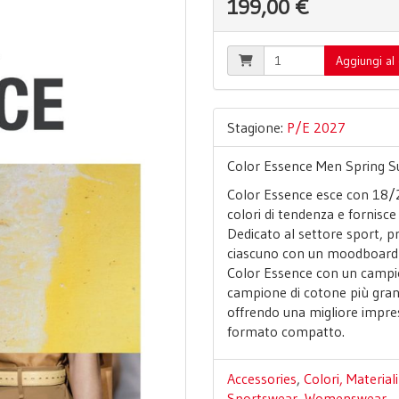
199,00 €
Aggiungi al 
Stagione:
P/E 2027
Color Essence Men Spring
Color Essence esce con 18/24
colori di tendenza e fornisce 
Dedicato al settore sport, p
ciascuno con un moodboard is
Color Essence con un campio
campione di cotone più gran
offrendo una migliore impress
formato compatto.
Accessories
,
Colori, Materia
Sportswear
,
Womenswear