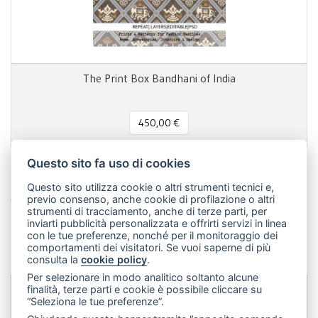
The Print Box Bandhani of India
450,00 €
Questo sito fa uso di cookies
Questo sito utilizza cookie o altri strumenti tecnici e,
Condividi questa pagina!
previo consenso, anche cookie di profilazione o altri
strumenti di tracciamento, anche di terze parti, per
Facebook
Twitter
Pinterest
LinkedIn
WhatsApp
WeChat
Snapchat
Telegram
Email
Message
Print
inviarti pubblicità personalizzata e offrirti servizi in linea
con le tue preferenze, nonché per il monitoraggio dei
Condividi
comportamenti dei visitatori. Se vuoi saperne di più
consulta la
cookie policy
.
Per selezionare in modo analitico soltanto alcune
finalità, terze parti e cookie è possibile cliccare su
“Seleziona le tue preferenze”.
Dip&Dye
sas di Crivellari Andrea Cesare Giulio & C.
- sede