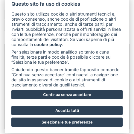
Questo sito fa uso di cookies
Questo sito utilizza cookie o altri strumenti tecnici e,
1
2
3
4
5
6
7
8
9
10
11
previo consenso, anche cookie di profilazione o altri
strumenti di tracciamento, anche di terze parti, per
12
13
14
15
>
>>
inviarti pubblicità personalizzata e offrirti servizi in linea
con le tue preferenze, nonché per il monitoraggio dei
comportamenti dei visitatori. Se vuoi saperne di più
consulta la
cookie policy
.
Per selezionare in modo analitico soltanto alcune
finalità, terze parti e cookie è possibile cliccare su
Dip&Dye
sas di Crivellari Andrea Cesare Giulio & C.
- sede
“Seleziona le tue preferenze”.
legale:
Via Francesco Rismondo 112, 20153 Milano (Italia)
-
Chiudendo questo banner tramite l’apposito comando
(+39) 3356945970
- P.IVA 06614890967
“Continua senza accettare” continuerai la navigazione
del sito in assenza di cookie o altri strumenti di
tracciamento diversi da quelli tecnici.
Continua senza accettare
Accetta tutti
Seleziona le tue preferenze