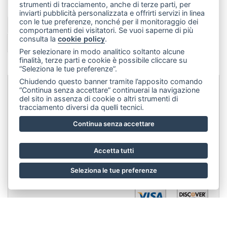
strumenti di tracciamento, anche di terze parti, per
inviarti pubblicità personalizzata e offrirti servizi in linea
con le tue preferenze, nonché per il monitoraggio dei
1
2
3
4
5
6
7
8
9
10
11
comportamenti dei visitatori. Se vuoi saperne di più
consulta la
cookie policy
.
12
13
14
15
>
>>
Per selezionare in modo analitico soltanto alcune
finalità, terze parti e cookie è possibile cliccare su
“Seleziona le tue preferenze”.
Chiudendo questo banner tramite l’apposito comando
“Continua senza accettare” continuerai la navigazione
Dip&Dye
sas di Crivellari Andrea Cesare Giulio & C.
- sede
del sito in assenza di cookie o altri strumenti di
tracciamento diversi da quelli tecnici.
legale:
Via Francesco Rismondo 112, 20153 Milano (Italia)
-
Continua senza accettare
(+39) 3356945970
- P.IVA 06614890967
Accetta tutti
Seleziona le tue preferenze