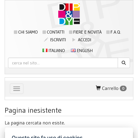
CHI SIAMO
CONTATTI
FIERE E NOVITÀ
F.A.Q.
ISCRIVITI
ACCEDI
ITALIANO
ENGLISH
Carrello
0
Toggle navigation
Pagina inesistente
La pagina cercata non esiste.
Questo sito fa uso di cookies