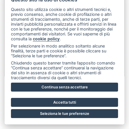
Dip&Dye
sas di Crivellari Andrea Cesare Giulio & C.
- sede
Questo sito utilizza cookie o altri strumenti tecnici e,
previo consenso, anche cookie di profilazione o altri
legale:
Via Francesco Rismondo 112, 20153 Milano (Italia)
-
strumenti di tracciamento, anche di terze parti, per
(+39) 3356945970
- P.IVA 06614890967
inviarti pubblicità personalizzata e offrirti servizi in linea
con le tue preferenze, nonché per il monitoraggio dei
comportamenti dei visitatori. Se vuoi saperne di più
consulta la
cookie policy
.
Per selezionare in modo analitico soltanto alcune
finalità, terze parti e cookie è possibile cliccare su
“Seleziona le tue preferenze”.
Chiudendo questo banner tramite l’apposito comando
“Continua senza accettare” continuerai la navigazione
del sito in assenza di cookie o altri strumenti di
tracciamento diversi da quelli tecnici.
Continua senza accettare
Accetta tutti
Seleziona le tue preferenze